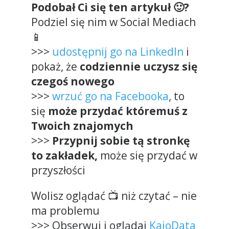
Podobał Ci się ten artykuł 🙂?
Podziel się nim w Social Mediach
📱
>>>
udostępnij go na LinkedIn
i
pokaż, że
codziennie uczysz się
czegoś nowego
>>>
wrzuć go na Facebooka
, to
się
może przydać któremuś z
Twoich znajomych
>>>
Przypnij sobie tą stronkę
to zakładek,
może się przydać w
przyszłości
Wolisz oglądać 📺 niż czytać – nie
ma problemu
>>> Obserwuj i oglądaj
KajoData