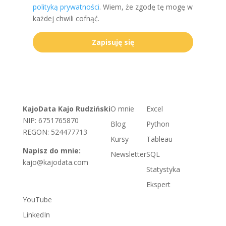
polityką prywatności
. Wiem, że zgodę tę mogę w
każdej chwili cofnąć.
Zapisuję się
KajoData Kajo Rudziński
O mnie
Excel
NIP: 6751765870
Blog
Python
REGON: 524477713
Kursy
Tableau
Napisz do mnie:
Newsletter
SQL
kajo@kajodata.com
Statystyka
Ekspert
YouTube
LinkedIn