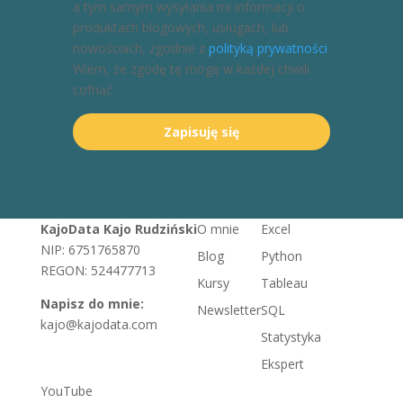
a tym samym wysyłania mi informacji o
produktach blogowych, usługach, lub
nowościach, zgodnie z
polityką prywatności
.
Wiem, że zgodę tę mogę w każdej chwili
cofnąć.
Zapisuję się
KajoData Kajo Rudziński
O mnie
Excel
NIP: 6751765870
Blog
Python
REGON: 524477713
Kursy
Tableau
Napisz do mnie:
Newsletter
SQL
kajo@kajodata.com
Statystyka
Ekspert
YouTube