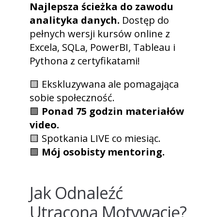
Najlepsza ścieżka do zawodu
analityka danych.
Dostęp do
pełnych wersji kursów online z
Excela, SQLa, PowerBI, Tableau i
Pythona z certyfikatami!
🟨 Ekskluzywana ale pomagająca
sobie społeczność.
🟩
Ponad 75 godzin materiałów
video.
🟨 Spotkania LIVE co miesiąc.
🟩
Mój osobisty mentoring.
Jak Odnaleźć
Utraconą Motywację?