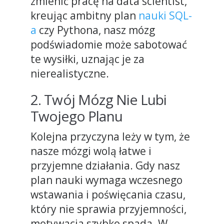
zmienić pracę na data scientist,
kreując ambitny plan
nauki SQL-
a
czy Pythona, nasz mózg
podświadomie może sabotować
te wysiłki, uznając je za
nierealistyczne.
2. Twój Mózg Nie Lubi
Twojego Planu
Kolejna przyczyna leży w tym, że
nasze mózgi wolą łatwe i
przyjemne działania. Gdy nasz
plan nauki wymaga wczesnego
wstawania i poświęcania czasu,
który nie sprawia przyjemności,
motywacja szybko spada. W