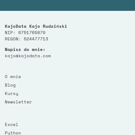
KajoData Kajo Rudziński
NIP: 6751765870
REGON: 524477713
Napisz do mnie:
kajo@kajodata.com
O mnie
Blog
Kursy
Newsletter
Excel
Python