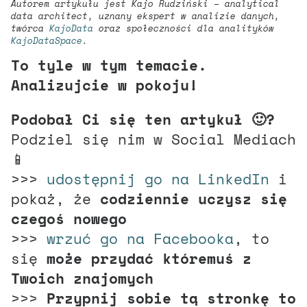
Autorem artykułu jest Kajo Rudziński – analytical
data architect, uznany ekspert w analizie danych,
twórca
KajoData
oraz społeczności dla analityków
KajoDataSpace
.
To tyle w tym temacie.
Analizujcie w pokoju!
Podobał Ci się ten artykuł 🙂?
Podziel się nim w Social Mediach
📱
>>>
udostępnij go na LinkedIn
i
pokaż, że
codziennie uczysz się
czegoś nowego
>>>
wrzuć go na Facebooka
, to
się
może przydać któremuś z
Twoich znajomych
>>>
Przypnij sobie tą stronkę to