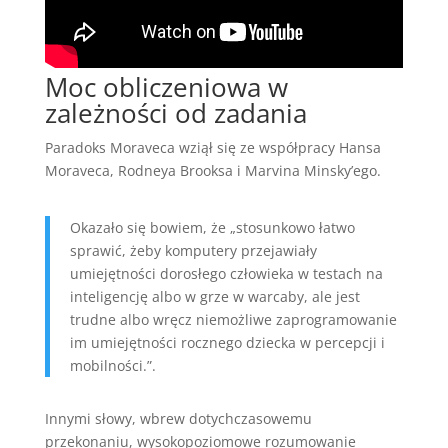
Moc obliczeniowa w
zależności od zadania
Paradoks Moraveca wziął się ze współpracy Hansa
Moraveca, Rodneya Brooksa i Marvina Minsky’ego.
Okazało się bowiem, że „stosunkowo łatwo
sprawić, żeby komputery przejawiały
umiejętności dorosłego człowieka w testach na
inteligencję albo w grze w warcaby, ale jest
trudne albo wręcz niemożliwe zaprogramowanie
im umiejętności rocznego dziecka w percepcji i
mobilności.”.
Innymi słowy, wbrew dotychczasowemu
przekonaniu, wysokopoziomowe rozumowanie