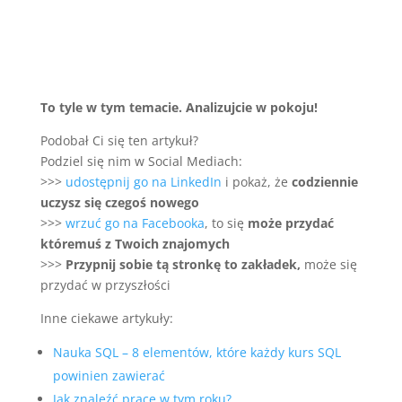
To tyle w tym temacie. Analizujcie w pokoju!
Podobał Ci się ten artykuł?
Podziel się nim w Social Mediach:
>>>
udostępnij go na LinkedIn
i pokaż, że
codziennie
uczysz się czegoś nowego
>>>
wrzuć go na Facebooka
, to się
może przydać
któremuś z Twoich znajomych
>>>
Przypnij sobie tą stronkę to zakładek,
może się
przydać w przyszłości
Inne ciekawe artykuły:
Nauka SQL – 8 elementów, które każdy kurs SQL
powinien zawierać
Jak znaleźć pracę w tym roku?