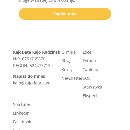
mogę w każdej chwili cofnąć.
Zapisuję się
KajoData Kajo Rudziński
O mnie
Excel
NIP: 6751765870
Blog
Python
REGON: 524477713
Kursy
Tableau
Napisz do mnie:
Newsletter
SQL
kajo@kajodata.com
Statystyka
Ekspert
YouTube
LinkedIn
Facebook