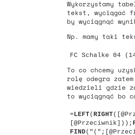
Wykorzystamy tabe
tekst, wyciągać f
by wyciągnąć wyni
Np. mamy taki te
FC Schalke 04 (1
To co chcemy uzys
rolę odegra zatem
wiedzieli gdzie z
to wyciągnąć bo c
=
LEFT
(
RIGHT
([@Pr
[@Przeciwnik]));
FIND
("(";[@Przec