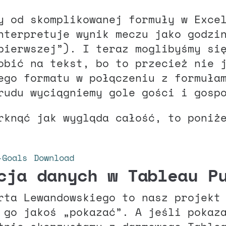
y od skomplikowanej formuły w Exce
nterpretuje wynik meczu jako godzi
pierwszej”). I teraz moglibyśmy si
obić na tekst, bo to przecież nie 
ego formatu w połączeniu z formuła
rudu wyciągniemy gole gości i gosp
rknąć jak wygląda całość, to poniż
-Goals
Download
cja danych w Tableau P
rta Lewandowskiego to nasz projekt
 go jakoś „pokazać”. A jeśli pokaz