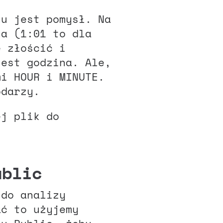
lu jest pomysł. Na
na (1:01 to dla
ę złościć i
jest godzina. Ale,
mi HOUR i MINUTE.
odarzy.
ej plik do
ublic
 do analizy
ać to użyjemy