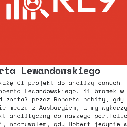
rta Lewandowskiego
każę Ci projekt do analizy danych,
oberta Lewandowskiego. 41 bramek w
d został przez Roberta pobity, gdy
ie meczu z Ausburgiem, a my wykorz
kt analityczny do naszego portfoli
j, nagrywałem, gdy Robert jedynie 