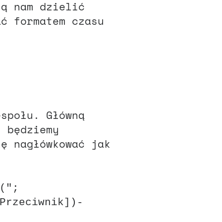
lą nam dzielić
ać formatem czasu
espołu. Główną
j będziemy
hę nagłówkować jak
(";
Przeciwnik])-