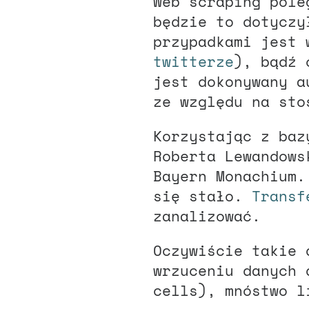
Web scraping pole
będzie to dotyczy
przypadkami jest 
twitterze
), bądź 
jest dokonywany a
ze względu na sto
Korzystając z ba
Roberta Lewandows
Bayern Monachium.
się stało.
Transf
zanalizować.
Oczywiście takie 
wrzuceniu danych 
cells), mnóstwo l