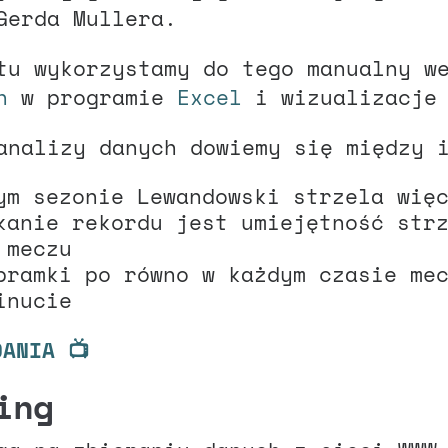
Gerda Mullera.
tu wykorzystamy do tego manualny w
h
w programie
Excel
i wizualizacje
analizy danych dowiemy się między 
ym sezonie Lewandowski strzela wię
kanie rekordu jest umiejętność str
 meczu
bramki po równo w każdym czasie me
inucie
DANIA 📺
ing