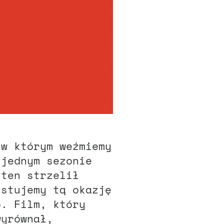
 w którym weźmiemy
 jednym sezonie
 ten strzelił
ystujemy tą okazję
o. Film, który
wyrównał,