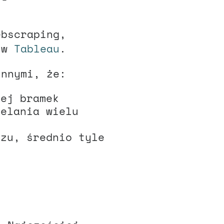
ebscraping,
 w
Tableau
.
innymi, że:
cej bramek
zelania wielu
czu, średnio tyle