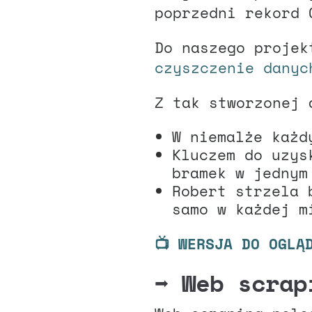
poprzedni rekord 
Do naszego projek
czyszczenie danyc
Z tak stworzonej 
W niemalże każd
Kluczem do uzys
bramek w jednym
Robert strzela 
samo w każdej m
📺 WERSJA DO OGLĄ
➡️
Web scrap