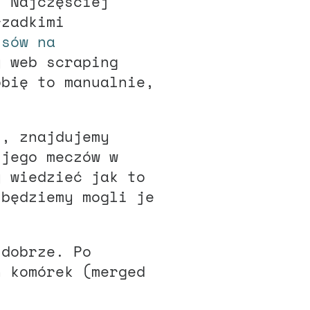
. Najczęściej
rzadkimi
isów na
y web scraping
obię to manualnie,
t
, znajdujemy
 jego meczów w
y wiedzieć jak to
będziemy mogli je
 dobrze. Po
h komórek (merged