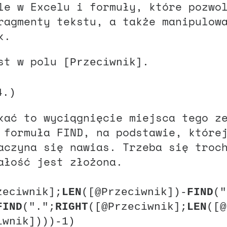
le w Excelu i formuły, które pozwo
ragmenty tekstu, a także manipulow
k.
kst w polu
.
[Przeciwnik]
4.)
kać to wyciągnięcie miejsca tego z
 formuła FIND, na podstawie, które
aczyna się nawias. Trzeba się troc
ałość jest złożona.
zeciwnik];
LEN
([@Przeciwnik])-
FIND
("
FIND
(".";
RIGHT
([@Przeciwnik];
LEN
([@
iwnik])))-1)