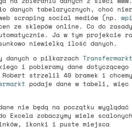
ga na zbieraniu danych z sieci WWW
ło danych tabelarycznych, choć nie
web scraping social mediów (np.
wp
cen ze sklepów online. Co do zasad
utomatycznie. Ja w tym projekcie r
sunkowo niewielką ilość danych.
zy danych o piłkarzach
Transfermark
kiego i pobieramy dane dotyczącego
 Robert strzelił 40 bramek i chcem
ermarkt
podaje dane w tabeli, więc 
dane nie będą na początku wyglądać
do Excela zobaczymy wiele scalonyc
inków, ikonki i puste miejsca