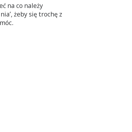
eć na co należy
a’, żeby się trochę z
omóc.