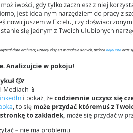
 możliwości, gdy tylko zaczniesz z niej korz
iomo, jest idealnym narzędziem do pracy z sz
teś nowicjuszem w Excelu, czy doświadczonym 
tanie się jednym z Twoich ulubionych narzęd
alytical data architect, uznany ekspert w analizie danych, twórca
KajoData
oraz s
e. Analizujcie w pokoju!
tykuł 🙂?
al Mediach 📱
LinkedIn
i pokaż, że
codziennie uczysz się c
ooka
, to się
może przydać któremuś z Twoi
 stronkę to zakładek,
może się przydać w prz
czytać – nie ma problemu