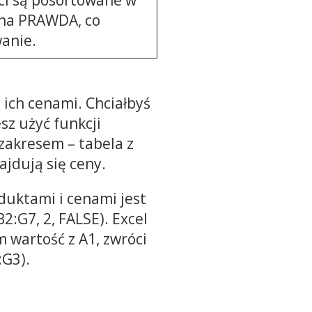
 na PRAWDA, co
wanie.
 ich cenami. Chciałbyś
z użyć funkcji
zakresem – tabela z
jdują się ceny.
duktami i cenami jest
:G7, 2, FALSE). Excel
m wartość z A1, zwróci
:G3).