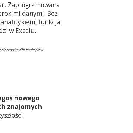
ystać. Zaprogramowana
erokimi danymi. Bez
analitykiem, funkcja
zi w Excelu.
połeczności dla analityków
zegoś nowego
ch znajomych
yszłości