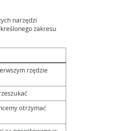
zych narzędzi
określonego zakresu
ierwszym rzędzie
rzeszukać
 chcemy otrzymać
ci są posortowane w