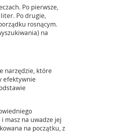
eczach. Po pierwsze,
liter. Po drugie,
 porządku rosnącym.
_wyszukiwania) na
 narzędzie, które
my efektywnie
podstawie
powiedniego
 i masz na uwadze jej
kowana na początku, z