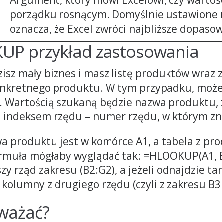
porządku rosnącym. Domyślnie ustawione
oznacza, że Excel zwróci najbliższe dopaso
UP przykład zastosowania
isz mały biznes i masz listę produktów wraz z
onkretnego produktu. W tym przypadku, możes
. Wartością szukaną będzie nazwa produktu, 
a indeksem rzędu – numer rzędu, w którym zna
wa produktu jest w komórce A1, a tabela z pro
ormuła mógłaby wyglądać tak: =HLOOKUP(A1, B2
zy rząd zakresu (B2:G2), a jeżeli odnajdzie ta
kolumny z drugiego rzędu (czyli z zakresu B3
uważać?