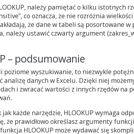
HLOOKUP, należy pamiętać o kilku istotnych rz
sitive”, co oznacza, że nie rozróżnia wielkości 
akładają, że dane w tabeli są posortowane w
wda, należy ustawić czwarty argument (zakres
UP – podsumowanie
i poziome wyszukiwanie, to niezwykle potężne
ić analizę danych w Excelu. Dzięki niej może
dach i zwracać wartości z innych rzędów na 
wań.
ak jak każde narzędzie, HLOOKUP wymaga od
ę, że prawidłowo określasz argumenty funkcji
e funkcja HLOOKUP może wydawać się skompli