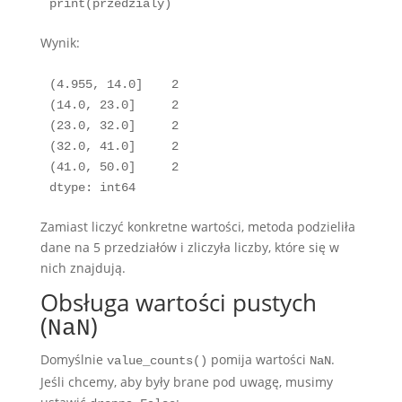
print(przedzialy)
Wynik:
(4.955, 14.0]    2

(14.0, 23.0]     2

(23.0, 32.0]     2

(32.0, 41.0]     2

(41.0, 50.0]     2

dtype: int64
Zamiast liczyć konkretne wartości, metoda podzieliła
dane na 5 przedziałów i zliczyła liczby, które się w
nich znajdują.
Obsługa wartości pustych
(
)
NaN
Domyślnie
pomija wartości
.
value_counts()
NaN
Jeśli chcemy, aby były brane pod uwagę, musimy