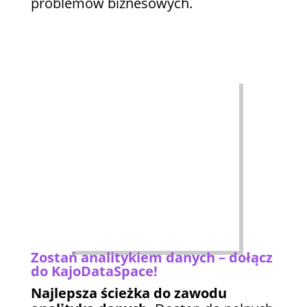
problemów biznesowych.
Zostań analitykiem danych – dołącz
do KajoDataSpace!
Najlepsza ścieżka do zawodu