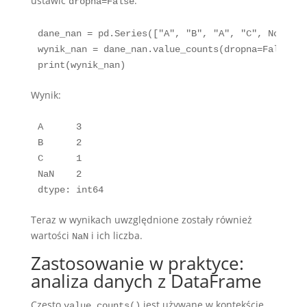
ustawić
:
dropna=False
dane_nan = pd.Series(["A", "B", "A", "C", None, "
wynik_nan = dane_nan.value_counts(dropna=False)

print(wynik_nan)
Wynik:
A      3

B      2

C      1

NaN    2

dtype: int64
Teraz w wynikach uwzględnione zostały również
wartości
i ich liczba.
NaN
Zastosowanie w praktyce:
analiza danych z DataFrame
Często
jest używane w kontekście
value_counts()