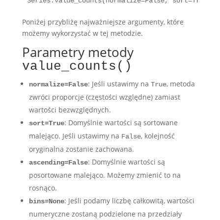
Series.value_counts(normalize=False, sort=True, a
Poniżej przybliżę najważniejsze argumenty, które
możemy wykorzystać w tej metodzie.
Parametry metody
value_counts()
: Jeśli ustawimy na
, metoda
normalize=False
True
zwróci proporcje (częstości względne) zamiast
wartości bezwzględnych.
: Domyślnie wartości są sortowane
sort=True
malejąco. Jeśli ustawimy na
, kolejność
False
oryginalna zostanie zachowana.
: Domyślnie wartości są
ascending=False
posortowane malejąco. Możemy zmienić to na
rosnąco.
: Jeśli podamy liczbę całkowitą, wartości
bins=None
numeryczne zostaną podzielone na przedziały