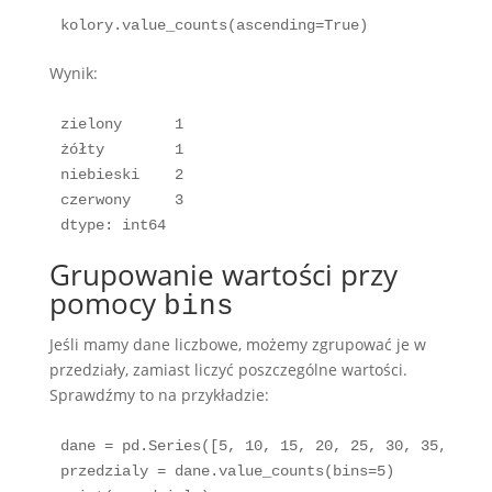
kolory.value_counts(ascending=True)
Wynik:
zielony      1

żółty        1

niebieski    2

czerwony     3

dtype: int64
Grupowanie wartości przy
pomocy
bins
Jeśli mamy dane liczbowe, możemy zgrupować je w
przedziały, zamiast liczyć poszczególne wartości.
Sprawdźmy to na przykładzie:
dane = pd.Series([5, 10, 15, 20, 25, 30, 35, 40, 4
przedzialy = dane.value_counts(bins=5)
