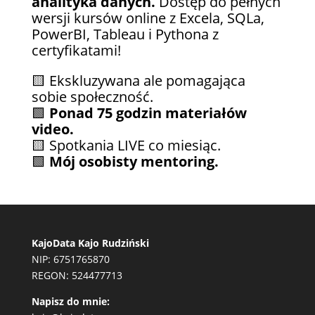
analityka danych.
Dostęp do pełnych
wersji kursów online z Excela, SQLa,
PowerBI, Tableau i Pythona z
certyfikatami!
🟨 Ekskluzywana ale pomagająca
sobie społeczność.
🟩
Ponad 75 godzin materiałów
video.
🟨 Spotkania LIVE co miesiąc.
🟩
Mój osobisty mentoring.
KajoData Kajo Rudziński
NIP: 6751765870
REGON: 524477713
Napisz do mnie: