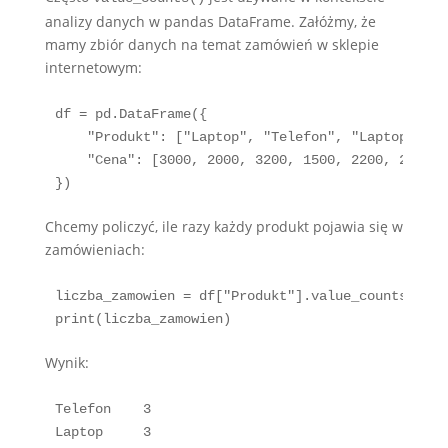
analizy danych w pandas DataFrame. Załóżmy, że
mamy zbiór danych na temat zamówień w sklepie
internetowym:
df = pd.DataFrame({

    "Produkt": ["Laptop", "Telefon", "Laptop", "T
    "Cena": [3000, 2000, 3200, 1500, 2200, 2500, 
})
Chcemy policzyć, ile razy każdy produkt pojawia się w
zamówieniach:
liczba_zamowien = df["Produkt"].value_counts()

print(liczba_zamowien)
Wynik:
Telefon    3

Laptop     3
