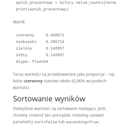
wynik_procentowy = kolory.value_counts(normalize=T
print(wynik_procentowy)
Wynik:
czerwony     0.428571

niebieski    0.285714

zielony      0.142857

żółty        0.142857

dtype: float64
Teraz wartości są przedstawione jako proporcje – np.
kolor
czerwony
stanowi około 42.86% wszystkich
wartości.
Sortowanie wyników
Domyślnie wartości są sortowane malejąco. Jeśli
chcemy zmienić ten porządek, możemy ustawić
parametry
lub
:
sort=False
ascending=True