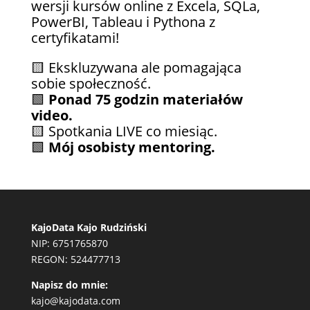
wersji kursów online z Excela, SQLa,
PowerBI, Tableau i Pythona z
certyfikatami!
🟨 Ekskluzywana ale pomagająca
sobie społeczność.
🟩
Ponad 75 godzin materiałów
video.
🟨 Spotkania LIVE co miesiąc.
🟩
Mój osobisty mentoring.
KajoData Kajo Rudziński
NIP: 6751765870
REGON: 524477713
Napisz do mnie:
kajo@kajodata.com