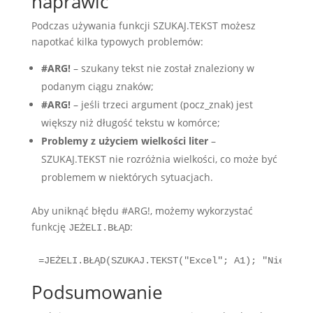
naprawić
Podczas używania funkcji SZUKAJ.TEKST możesz
napotkać kilka typowych problemów:
#ARG!
– szukany tekst nie został znaleziony w
podanym ciągu znaków;
#ARG!
– jeśli trzeci argument (pocz_znak) jest
większy niż długość tekstu w komórce;
Problemy z użyciem wielkości liter
–
SZUKAJ.TEKST nie rozróżnia wielkości, co może być
problemem w niektórych sytuacjach.
Aby uniknąć błędu #ARG!, możemy wykorzystać
funkcję
:
JEŻELI.BŁĄD
=JEŻELI.BŁĄD(SZUKAJ.TEKST("Excel"; A1); "Nie znal
Podsumowanie