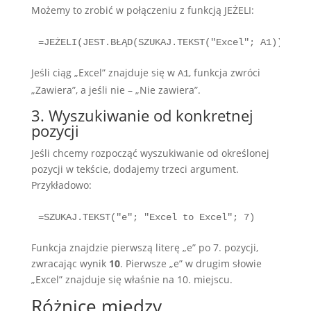
Możemy to zrobić w połączeniu z funkcją JEŻELI:
=JEŻELI(JEST.BŁĄD(SZUKAJ.TEKST("Excel"; A1));"Nie
Jeśli ciąg „Excel” znajduje się w
, funkcja zwróci
A1
„Zawiera”, a jeśli nie – „Nie zawiera”.
3. Wyszukiwanie od konkretnej
pozycji
Jeśli chcemy rozpocząć wyszukiwanie od określonej
pozycji w tekście, dodajemy trzeci argument.
Przykładowo:
=SZUKAJ.TEKST("e"; "Excel to Excel"; 7)
Funkcja znajdzie pierwszą literę „e” po 7. pozycji,
zwracając wynik
10
. Pierwsze „e” w drugim słowie
„Excel” znajduje się właśnie na 10. miejscu.
Różnice między