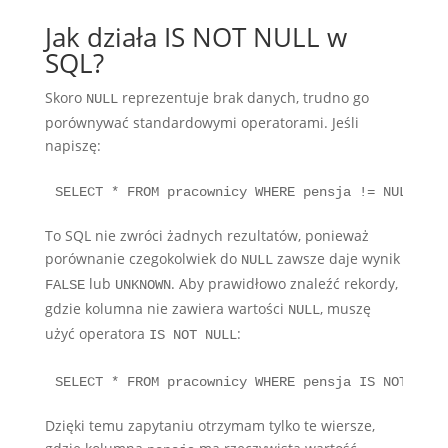
Jak działa IS NOT NULL w
SQL?
Skoro
reprezentuje brak danych, trudno go
NULL
porównywać standardowymi operatorami. Jeśli
napiszę:
SELECT * FROM pracownicy WHERE pensja != NULL;
To SQL nie zwróci żadnych rezultatów, ponieważ
porównanie czegokolwiek do
zawsze daje wynik
NULL
lub
. Aby prawidłowo znaleźć rekordy,
FALSE
UNKNOWN
gdzie kolumna nie zawiera wartości
, muszę
NULL
użyć operatora
:
IS NOT NULL
SELECT * FROM pracownicy WHERE pensja IS NOT NULL
Dzięki temu zapytaniu otrzymam tylko te wiersze,