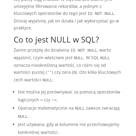
umiejętne filtrowanie rekordów, a jednym z
kluczowych operatorów do tego jest
.
IS NOT NULL
Dzisiaj wyjaśnię, jak on działa i jak wykorzystać go w
praktyce.
Co to jest NULL w SQL?
Zanim przejdę do działania
, warto
IS NOT NULL
wyjaśnić, czym właściwie jest
. W SQL
NULL
NULL
oznacza nieokreśloną wartość, co różni się od
wartości pustej (
) czy zera (
). Oto kilka kluczowych
''
0
cech wartości
:
NULL
Nie można jej porównywać za pomocą operatorów
logicznych
czy
.
=
!=
Operacje matematyczne na
zawsze zwracają
NULL
.
NULL
Jest używana, gdy w kolumnie nie przechowujemy
konkretnej wartości.