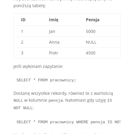
poniższą tabelę:
ID
Imię
Pensja
1
Jan
5000
2
Anna
NULL
3
Piotr
4500
Jeśli wykonam zapytanie:
SELECT * FROM pracownicy;
Dostanę wszystkie rekordy, również te z wartością
w kolumnie
. Natomiast gdy użyję
NULL
pensja
IS
:
NOT NULL
SELECT * FROM pracownicy WHERE pensja IS NOT NULL