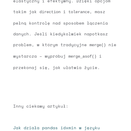
elastyczny i efektywny. Dzięki opcjom
takim jak
i
, masz
direction
tolerance
pełną kontrolę nad sposobem łączenia
danych. Jeśli kiedykolwiek napotkasz
problem, w którym tradycyjne
nie
merge()
wystarcza – wypróbuj
i
merge_asof()
przekonaj się, jak ułatwia życie.
Inny ciekawy artykuł:
Jak działa pandas idxmin w języku