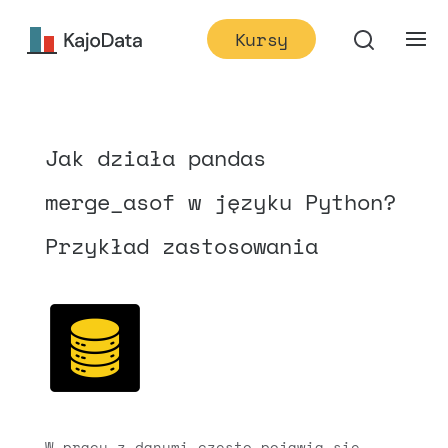
Kursy
Jak działa pandas
merge_asof w języku Python?
Przykład zastosowania
W pracy z danymi często pojawia się