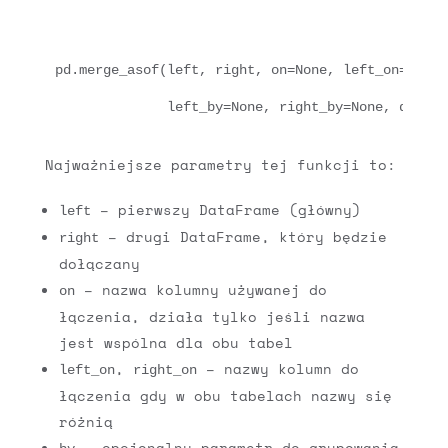
pd.merge_asof(left, right, on=None, left_on=None,
Najważniejsze parametry tej funkcji to:
– pierwszy DataFrame (główny)
left
– drugi DataFrame, który będzie
right
dołączany
– nazwa kolumny używanej do
on
łączenia, działa tylko jeśli nazwa
jest wspólna dla obu tabel
,
– nazwy kolumn do
left_on
right_on
łączenia gdy w obu tabelach nazwy się
różnią
– opcjonalny parametr do grupowania