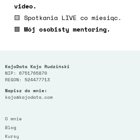
video.
🟨 Spotkania LIVE co miesiąc.
🟩
Mój osobisty mentoring.
KajoData Kajo Rudziński
NIP: 6751765870
REGON: 524477713
Napisz do mnie:
kajo@kajodata.com
O mnie
Blog
Kursy