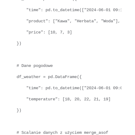
    "time": pd.to_datetime(["2024-06-01 09:15", "
    "product": ["Kawa", "Herbata", "Woda"],

    "price": [10, 7, 3]

})

# Dane pogodowe

df_weather = pd.DataFrame({

    "time": pd.to_datetime(["2024-06-01 09:00", "
    "temperature": [18, 20, 22, 21, 19]

})

# Scalanie danych z użyciem merge_asof
