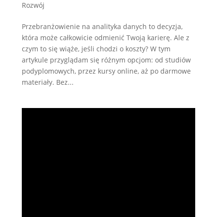
Rozwój
Przebranżowienie na analityka danych to decyzja,
która może całkowicie odmienić Twoją karierę. Ale z
czym to się wiąże, jeśli chodzi o koszty? W tym
artykule przyglądam się różnym opcjom: od studiów
podyplomowych, przez kursy online, aż po darmowe
materiały. Bez...