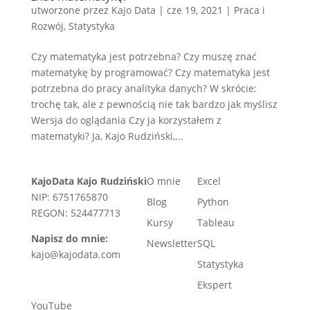
utworzone przez
Kajo Data
|
cze 19, 2021
|
Praca i
Rozwój
,
Statystyka
Czy matematyka jest potrzebna? Czy muszę znać
matematykę by programować? Czy matematyka jest
potrzebna do pracy analityka danych? W skrócie:
trochę tak, ale z pewnością nie tak bardzo jak myślisz
Wersja do oglądania Czy ja korzystałem z
matematyki? Ja, Kajo Rudziński,...
KajoData Kajo Rudziński
O mnie
Excel
NIP: 6751765870
Blog
Python
REGON: 524477713
Kursy
Tableau
Napisz do mnie:
Newsletter
SQL
kajo@kajodata.com
Statystyka
Ekspert
YouTube