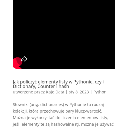
Jak policzyć elementy listy w Pythonie, czyli
Dictionary, Counter i hash
utworzone przez
Kajo Data
|
sty 8, 2023
|
Python
Słowniki (ang. dictionaries) w Pythonie to rodzaj
kolekcji, która przechowuje pary klucz-wartość.
Można je wykorzystać do liczenia elementów listy,
jeśli elementy te są hashowalne (tj. można je używać