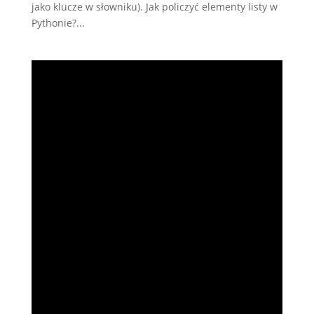
jako klucze w słowniku). Jak policzyć elementy listy w
Pythonie?...