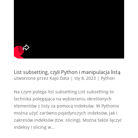
List subsetting, czyli Python i manipulacja listą
utworzone przez
Kajo Data
|
sty 8, 2023
|
Python
Na czym polega list subsetting List subsetting to
technika polegająca na wybieraniu określonych
elementów z listy za pomocą indeksów. W Pythonie
można użyć zarówno pojedynczych indeksów, jak i
zakresów indeksów (tzw. slicing). Można także łączyć
indeksy i slicing w...