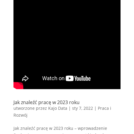
Jak znaleźć pracę w 2023 roku
utworzone przez
Kajo Data
|
sty 7, 2022
|
Praca i
Rozwój
Jak znaleźć pracę w 2023 roku – wprowadzenie