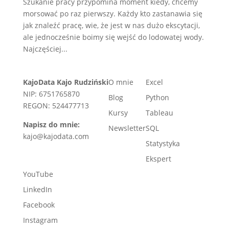
Szukanie pracy przypomina moment kiedy, chcemy
morsować po raz pierwszy. Każdy kto zastanawia się
jak znaleźć pracę, wie, że jest w nas dużo ekscytacji,
ale jednocześnie boimy się wejść do lodowatej wody.
Najczęściej...
KajoData Kajo Rudziński
O mnie
Excel
NIP: 6751765870
Blog
Python
REGON: 524477713
Kursy
Tableau
Napisz do mnie:
Newsletter
SQL
kajo@kajodata.com
Statystyka
Ekspert
YouTube
LinkedIn
Facebook
Instagram