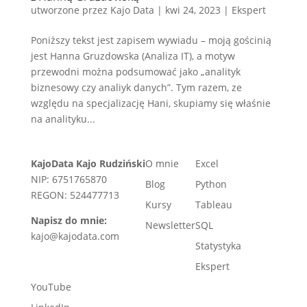
utworzone przez
Kajo Data
|
kwi 24, 2023
|
Ekspert
Poniższy tekst jest zapisem wywiadu – moją gościnią
jest Hanna Gruzdowska (Analiza IT), a motyw
przewodni można podsumować jako „analityk
biznesowy czy analiyk danych”. Tym razem, ze
względu na specjalizację Hani, skupiamy się właśnie
na analityku...
KajoData Kajo Rudziński
O mnie
Excel
NIP: 6751765870
Blog
Python
REGON: 524477713
Kursy
Tableau
Napisz do mnie:
Newsletter
SQL
kajo@kajodata.com
Statystyka
Ekspert
YouTube