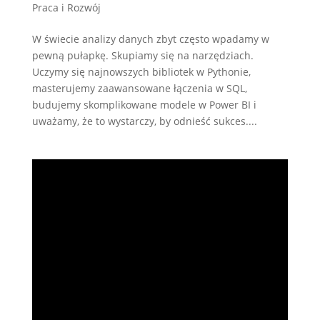
Praca i Rozwój
W świecie analizy danych zbyt często wpadamy w
pewną pułapkę. Skupiamy się na narzędziach.
Uczymy się najnowszych bibliotek w Pythonie,
masterujemy zaawansowane łączenia w SQL,
budujemy skomplikowane modele w Power BI i
uważamy, że to wystarczy, by odnieść sukces....