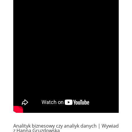
Analityk biznesowy czy analiyk danych | Wywiad
z Hanną Gruzdowską