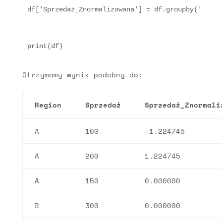
df['Sprzedaż_Znormalizowana'] = df.groupby('Regio
Otrzymamy wynik podobny do:
Region
Sprzedaż
Sprzedaż_Znormali
A
100
-1.224745
A
200
1.224745
A
150
0.000000
B
300
0.000000