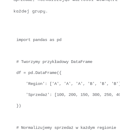
każdej grupy.
import pandas as pd

# Tworzymy przykładowy DataFrame

df = pd.DataFrame({

    'Region': ['A', 'A', 'A', 'B', 'B', 'B'],

    'Sprzedaż': [100, 200, 150, 300, 250, 400]

})

# Normalizujemy sprzedaż w każdym regionie
