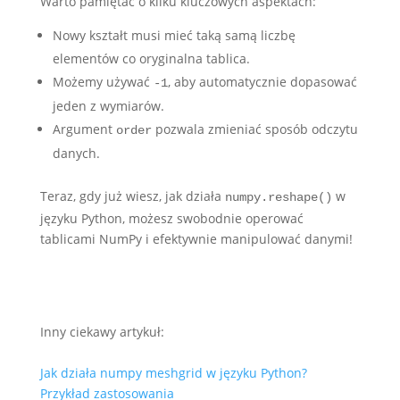
Warto pamiętać o kilku kluczowych aspektach:
Nowy kształt musi mieć taką samą liczbę
elementów co oryginalna tablica.
Możemy używać
, aby automatycznie dopasować
-1
jeden z wymiarów.
Argument
pozwala zmieniać sposób odczytu
order
danych.
Teraz, gdy już wiesz, jak działa
w
numpy.reshape()
języku Python, możesz swobodnie operować
tablicami NumPy i efektywnie manipulować danymi!
Inny ciekawy artykuł:
Jak działa numpy meshgrid w języku Python?
Przykład zastosowania