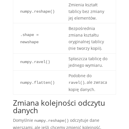
Zmienia kształt
tablicy bez zmiany
numpy.reshape()
jej elementów.
Bezpośrednia
zmiana kształtu
.shape =
oryginalnej tablicy
newshape
(nie tworzy kopii).
Spłaszcza tablicę do
numpy.ravel()
jednego wymiaru.
Podobne do
, ale zwraca
numpy.flatten()
ravel()
kopię danych.
Zmiana kolejności odczytu
danych
Domyślnie
odczytuje dane
numpy.reshape()
wierszami, ale jeśli chcemy zmienić kolejność,