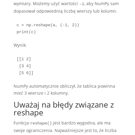
wymiary. Możemy użyć wartości
, aby NumPy sam
-1
dopasował odpowiednią liczbę wierszy lub kolumn.
c = np.reshape(a, (-1, 2))

print(c)
Wynik:
[[1 2]

 [3 4]

 [5 6]]
NumPy automatycznie obliczył, że tablica powinna
mieć 3 wiersze i 2 kolumny.
Uważaj na błędy związane z
reshape
Funkcja
jest bardzo wygodna, ale ma
reshape()
swoje ograniczenia. Najważniejsze jest to, że liczba