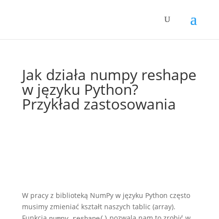
Jak działa numpy reshape
w języku Python?
Przykład zastosowania
W pracy z biblioteką NumPy w języku Python często
musimy zmieniać kształt naszych tablic (array).
Funkcja
pozwala nam to zrobić w
numpy.reshape()