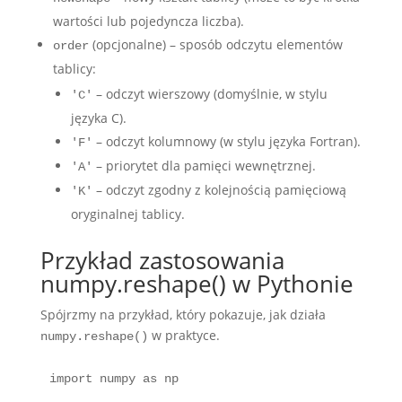
wartości lub pojedyncza liczba).
(opcjonalne) – sposób odczytu elementów
order
tablicy:
– odczyt wierszowy (domyślnie, w stylu
'C'
języka C).
– odczyt kolumnowy (w stylu języka Fortran).
'F'
– priorytet dla pamięci wewnętrznej.
'A'
– odczyt zgodny z kolejnością pamięciową
'K'
oryginalnej tablicy.
Przykład zastosowania
numpy.reshape() w Pythonie
Spójrzmy na przykład, który pokazuje, jak działa
w praktyce.
numpy.reshape()
import numpy as np
