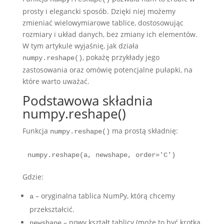
prosty i elegancki sposób. Dzięki niej możemy
zmieniać wielowymiarowe tablice, dostosowując
rozmiary i układ danych, bez zmiany ich elementów.
W tym artykule wyjaśnię, jak działa
, pokażę przykłady jego
numpy.reshape()
zastosowania oraz omówię potencjalne pułapki, na
które warto uważać.
Podstawowa składnia
numpy.reshape()
Funkcja
ma prostą składnię:
numpy.reshape()
numpy.reshape(a, newshape, order='C')
Gdzie:
– oryginalna tablica NumPy, którą chcemy
a
przekształcić.
– nowy kształt tablicy (może to być krotka
newshape