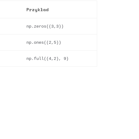
Przykład
np.zeros((3,3))
np.ones((2,5))
np.full((4,2), 9)