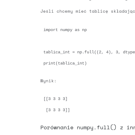
Jeśli chcemy mieć tablicę składają
import numpy as np

tablica_int = np.full((2, 4), 3, dtype
print(tablica_int)
Wynik:
[[3 3 3 3]

 [3 3 3 3]]
Porównanie numpy.full() z in