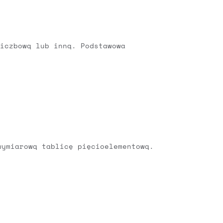
iczbową lub inną. Podstawowa
wymiarową tablicę pięcioelementową.