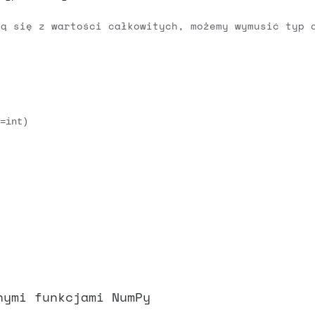
cą się z wartości całkowitych, możemy wymusić typ
=int)

nymi funkcjami NumPy