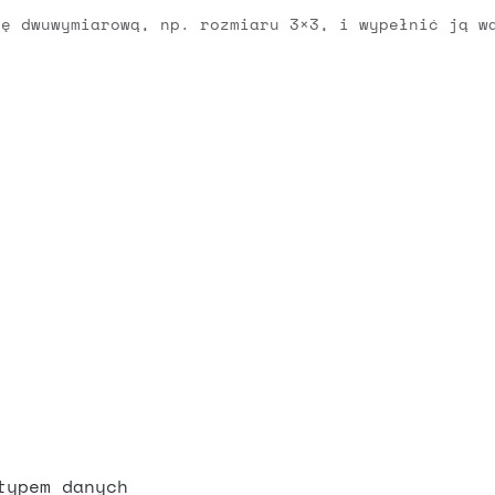
cę dwuwymiarową, np. rozmiaru 3×3, i wypełnić ją w
typem danych