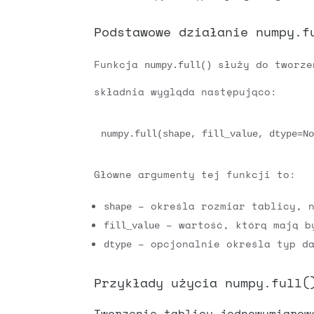
Podstawowe działanie numpy.f
Funkcja
służy do tworzen
numpy.full()
składnia wygląda następująco:
numpy.full(shape, fill_value, dtype=N
Główne argumenty tej funkcji to:
– określa rozmiar tablicy, n
shape
– wartość, którą mają by
fill_value
– opcjonalnie określa typ d
dtype
Przykłady użycia numpy.full(
Tworzenie tablicy jednowymiarow