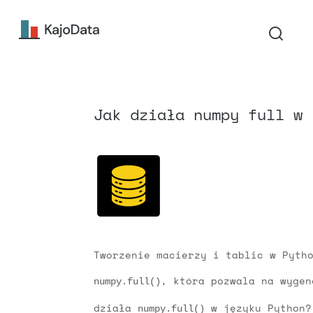
Jak działa numpy full w 
Tworzenie macierzy i tablic w Pyth
, która pozwala na wygen
numpy.full()
działa
w języku Python?
numpy.full()