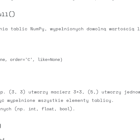
ull()
ia tablic NumPy, wypełnionych dowolną wartością l
one, order='C', like=None)
p. (3, 3) utworzy macierz 3×3, (5,) utworzy jedno
ć wypełnione wszystkie elementy tablicy.
anych (np.
,
,
).
int
float
bool
)
ej