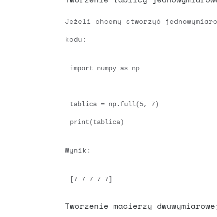
Jeżeli chcemy stworzyć jednowymiar
kodu:
import numpy as np

tablica = np.full(5, 7)

print(tablica)
Wynik:
[7 7 7 7 7]
Tworzenie macierzy dwuwymiarowe