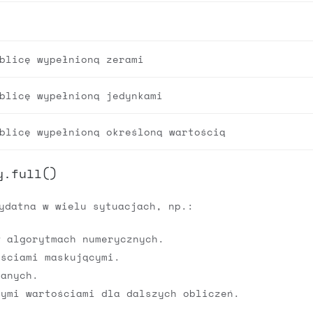
blicę wypełnioną zerami
blicę wypełnioną jedynkami
blicę wypełnioną określoną wartością
y.full()
ydatna w wielu sytuacjach, np.:
w algorytmach numerycznych.
ościami maskującymi.
danych.
nymi wartościami dla dalszych obliczeń.