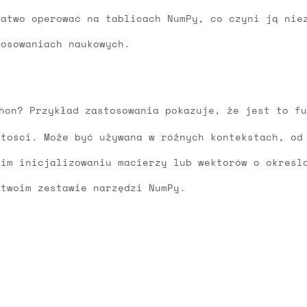
łatwo operować na tablicach NumPy, co czyni ją nie
tosowaniach naukowych.
on? Przykład zastosowania pokazuje, że jest to fu
rtości. Może być używana w różnych kontekstach, od
kim inicjalizowaniu macierzy lub wektorów o określ
 twoim zestawie narzędzi NumPy.