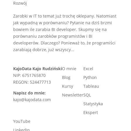
Rozwój
Zarobki w IT to temat już trochę oklepany. Natomiast
jak wypadną w porównaniu? Pytanie na dziś brzmi
bowiem ile zarabia BI developer. Skupmy się na
porównaniu zarobków programistów i BI
developerów. Dlaczego? Ponieważ to, że programiści
zarabiają dobrze, już wszyscy...
KajoData Kajo Rudziński
O mnie
Excel
NIP: 6751765870
Blog
Python
REGON: 524477713
Kursy
Tableau
Napisz do mnie:
Newsletter
SQL
kajo@kajodata.com
Statystyka
Ekspert
YouTube
LinkedIn