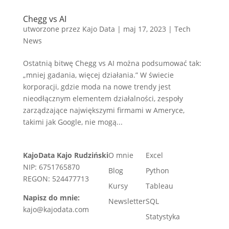
Chegg vs AI
utworzone przez
Kajo Data
|
maj 17, 2023
|
Tech
News
Ostatnią bitwę Chegg vs AI można podsumować tak:
„mniej gadania, więcej działania.” W świecie
korporacji, gdzie moda na nowe trendy jest
nieodłącznym elementem działalności, zespoły
zarządzające największymi firmami w Ameryce,
takimi jak Google, nie mogą...
KajoData Kajo Rudziński
O mnie
Excel
NIP: 6751765870
Blog
Python
REGON: 524477713
Kursy
Tableau
Napisz do mnie:
Newsletter
SQL
kajo@kajodata.com
Statystyka