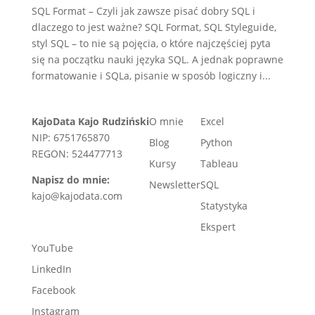
SQL Format – Czyli jak zawsze pisać dobry SQL i
dlaczego to jest ważne? SQL Format, SQL Styleguide,
styl SQL – to nie są pojęcia, o które najczęściej pyta
się na początku nauki języka SQL. A jednak poprawne
formatowanie i SQLa, pisanie w sposób logiczny i...
KajoData Kajo Rudziński
O mnie
Excel
NIP: 6751765870
Blog
Python
REGON: 524477713
Kursy
Tableau
Napisz do mnie:
Newsletter
SQL
kajo@kajodata.com
Statystyka
Ekspert
YouTube
LinkedIn
Facebook
Instagram