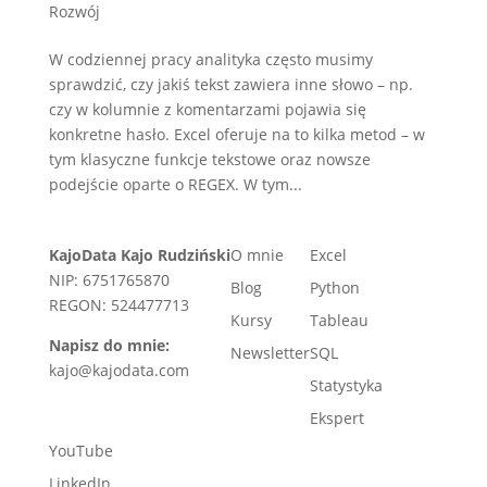
Rozwój
W codziennej pracy analityka często musimy
sprawdzić, czy jakiś tekst zawiera inne słowo – np.
czy w kolumnie z komentarzami pojawia się
konkretne hasło. Excel oferuje na to kilka metod – w
tym klasyczne funkcje tekstowe oraz nowsze
podejście oparte o REGEX. W tym...
KajoData Kajo Rudziński
O mnie
Excel
NIP: 6751765870
Blog
Python
REGON: 524477713
Kursy
Tableau
Napisz do mnie:
Newsletter
SQL
kajo@kajodata.com
Statystyka
Ekspert
YouTube
LinkedIn