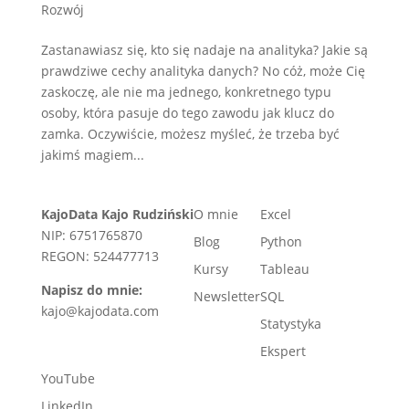
Rozwój
Zastanawiasz się, kto się nadaje na analityka? Jakie są
prawdziwe cechy analityka danych? No cóż, może Cię
zaskoczę, ale nie ma jednego, konkretnego typu
osoby, która pasuje do tego zawodu jak klucz do
zamka. Oczywiście, możesz myśleć, że trzeba być
jakimś magiem...
KajoData Kajo Rudziński
O mnie
Excel
NIP: 6751765870
Blog
Python
REGON: 524477713
Kursy
Tableau
Napisz do mnie:
Newsletter
SQL
kajo@kajodata.com
Statystyka
Ekspert
YouTube
LinkedIn