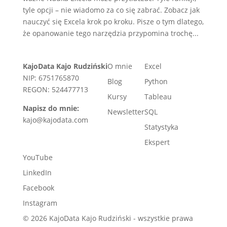
tyle opcji – nie wiadomo za co się zabrać. Zobacz jak
nauczyć się Excela krok po kroku. Pisze o tym dlatego,
że opanowanie tego narzędzia przypomina trochę...
KajoData Kajo Rudziński
O mnie
Excel
NIP: 6751765870
Blog
Python
REGON: 524477713
Kursy
Tableau
Napisz do mnie:
Newsletter
SQL
kajo@kajodata.com
Statystyka
Ekspert
YouTube
LinkedIn
Facebook
Instagram
© 2026 KajoData Kajo Rudziński - wszystkie prawa