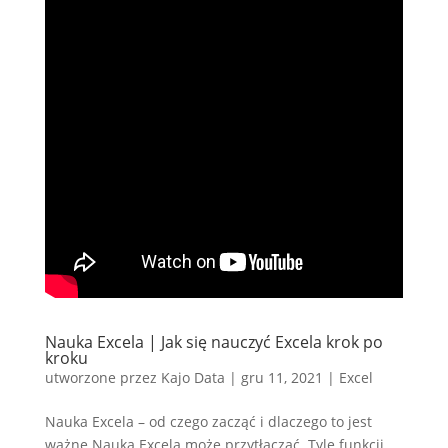
Nauka Excela | Jak się nauczyć Excela krok po
kroku
utworzone przez
Kajo Data
|
gru 11, 2021
|
Excel
Nauka Excela – od czego zacząć i dlaczego to jest
ważne Nauka Excela może przytłaczać. Tyle funkcji,