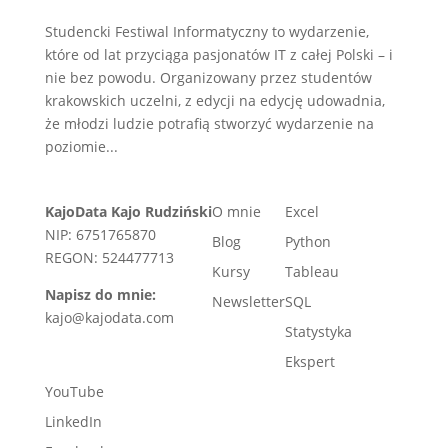
Studencki Festiwal Informatyczny to wydarzenie,
które od lat przyciąga pasjonatów IT z całej Polski – i
nie bez powodu. Organizowany przez studentów
krakowskich uczelni, z edycji na edycję udowadnia,
że młodzi ludzie potrafią stworzyć wydarzenie na
poziomie...
KajoData Kajo Rudziński
O mnie
Excel
NIP: 6751765870
Blog
Python
REGON: 524477713
Kursy
Tableau
Napisz do mnie:
Newsletter
SQL
kajo@kajodata.com
Statystyka
Ekspert
YouTube
LinkedIn