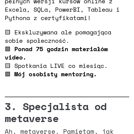
pełnych wersji kursów online z
Excela, SQLa, PowerBI, Tableau i
Pythona z certyfikatami!
🟨 Ekskluzywana ale pomagająca
sobie społeczność.
🟩
Ponad 75 godzin materiałów
video.
🟨 Spotkania LIVE co miesiąc.
🟩
Mój osobisty mentoring.
3. Specjalista od
metaverse
Ah, metaverse. Pamiętam, jak