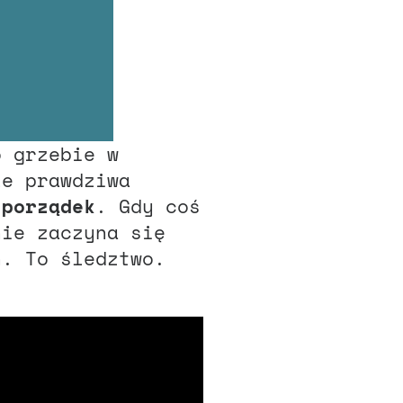
o grzebie w
le prawdziwa
 porządek
. Gdy coś
nie zaczyna się
h. To śledztwo.