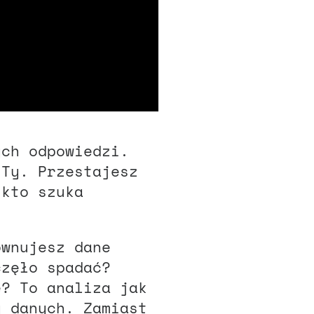
ych odpowiedzi.
 Ty. Przestajesz
 kto szuka
ównujesz dane
częło spadać?
e? To analiza jak
y danych. Zamiast