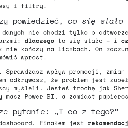
esy i filtry.
czy powiedzieć,
co się stało
 danych nie chodzi tylko o odtworz
 brzmi:
dlaczego
to się stało – i
c
k nie kończy na liczbach. On zaczy
mówić wprost.
. Sprawdzasz wpływ promocji, zmian
em odkrywasz, że problem jest zupe
scy myśleli. Jesteś trochę jak She
y masz Power BI, a zamiast papiero
ze pytanie: „I co z tego?”
 dashboard. Finałem jest
rekomendac