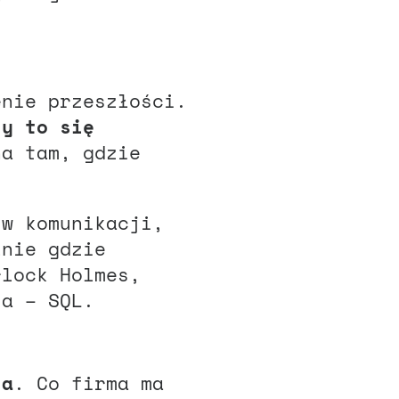
enie przeszłości.
zy to się
na tam, gdzie
 w komunikacji,
łnie gdzie
rlock Holmes,
sa – SQL.
ja
. Co firma ma