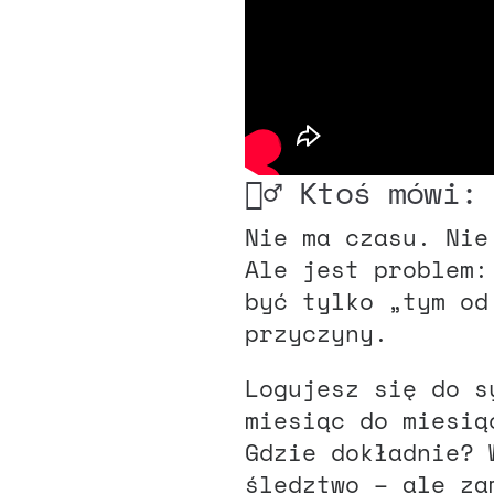
🕵️‍♂️ Ktoś mów
Nie ma czasu. Nie
Ale jest problem:
być tylko „tym od
przyczyny.
Logujesz się do s
miesiąc do miesią
Gdzie dokładnie? 
śledztwo – ale za