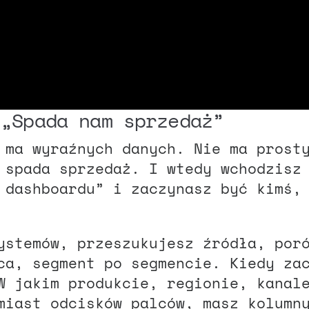
i: „Spada nam sprzedaż”
 ma wyraźnych danych. Nie ma prost
 spada sprzedaż. I wtedy wchodzisz
 dashboardu” i zaczynasz być kimś,
ystemów, przeszukujesz źródła, por
ca, segment po segmencie. Kiedy za
W jakim produkcie, regionie, kanal
miast odcisków palców, masz kolumn