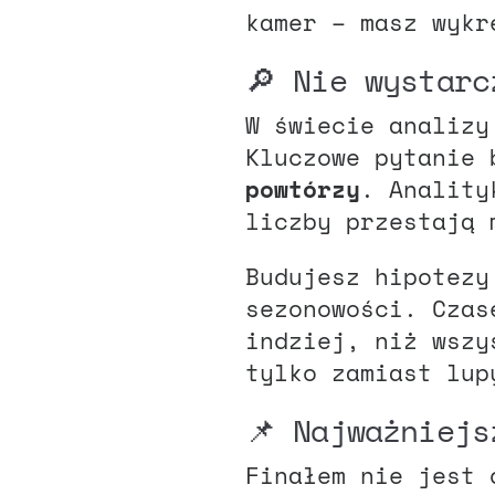
kamer – masz wykr
🔎 Nie wystar
W świecie analizy
Kluczowe pytanie
powtórzy
. Anality
liczby przestają 
Budujesz hipotezy
sezonowości. Czas
indziej, niż wszy
tylko zamiast lup
📌 Najważniejs
Finałem nie jest