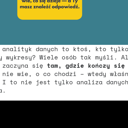
 analityk danych to ktoś, kto tylk
y wykresy? Wiele osób tak myśli. A
a zaczyna się
tam, gdzie kończy się
 nie wie, o co chodzi – wtedy właś
 I to nie jest tylko analiza danyc
a.